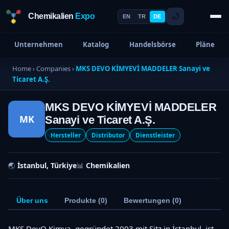
Chemikalien
Expo
🌙
EN
TR
DE
Unternehmen
Katalog
Handelsbörse
Pläne
Home
›
Companies
›
MKS DEVO KİMYEVİ MADDELER Sanayi ve
Ticaret A.Ş.
MKS DEVO KİMYEVİ MADDELER
MK
Sanayi ve Ticaret A.Ş.
Hersteller
Distributor
Dienstleister
🌏
İstanbul, Türkiye
📊
Chemikalien
Über uns
Produkte (0)
Bewertungen (0)
MKS DevO Kimya, gegründet 2003 mit Sitz in İstanbul, ist