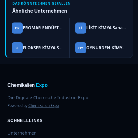
DAS KÖNNTE IHNEN GEFALLEN
Ähnliche Unternehmen
PROMAR ENDÜSTRİYEL KİMYASALLAR Sanayi ve Dış Ticaret A.Ş.
LİKİT KİMYA Sanayi ve Ticaret A.Ş.
PR
Lİ
FLOKSER KİMYA Sanayi ve Ticaret A.Ş.
OYNURDEN KİMYA Sanayi ve Ticaret A.Ş.
FL
OY
Chemikalien
Expo
Die Digitale Chemische Industrie-Expo
Powered by
Chemikalien Expo
SCHNELLLINKS
Unternehmen