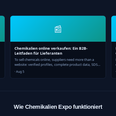
📰
Chemikalien online verkaufen: Ein B2B-
Leitfaden für Lieferanten
To sell chemicals online, suppliers need more than a
website: verified profiles, complete product data, SDS
on demand and a trade channel for offers. Here is the
· Aug 5
playbook.
Wie Chemikalien Expo funktioniert