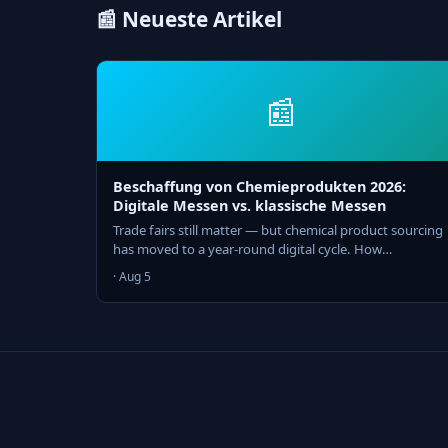
📰 Neueste Artikel
📰
Beschaffung von Chemieprodukten 2026:
Digitale Messen vs. klassische Messen
Trade fairs still matter — but chemical product sourcing
has moved to a year-round digital cycle. How
procurement teams combine both channels in 2026.
· Aug 5