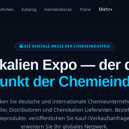
Mehr
nehmen
Katalog
Handelsbörse
Pläne
▾
🏭 DIE DIGITALE MESSE DER CHEMIEINDUSTRIE
alien Expo — der d
punkt der Chemieind
ken Sie deutsche und internationale Chemieuntern
ller, Distributoren und Chemikalien Lieferanten. Bezie
eprodukte, veröffentlichen Sie Kauf-/Verkaufsanfrag
erweitern Sie Ihr globales Netzwerk.