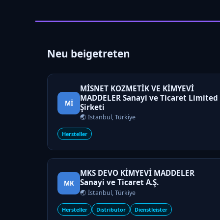
Neu beigetreten
MİSNET KOZMETİK VE KİMYEVİ
MADDELER Sanayi ve Ticaret Limited
Mİ
Şirketi
🌏 İstanbul, Türkiye
Hersteller
MKS DEVO KİMYEVİ MADDELER
Sanayi ve Ticaret A.Ş.
MK
🌏 İstanbul, Türkiye
Hersteller
Distributor
Dienstleister