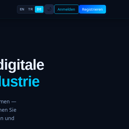
🌙
Anmelden
Registrieren
EN
TR
DE
igitale
ustrie
ehmen —
hen Sie
en und