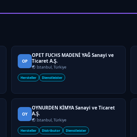
OPET FUCHS MADENİ YAĞ Sanayi ve
Ticaret A.Ş.
OP
🌏 İstanbul, Türkiye
Hersteller
Dienstleister
OYNURDEN KİMYA Sanayi ve Ticaret
A.Ş.
OY
🌏 İstanbul, Türkiye
Hersteller
Distributor
Dienstleister