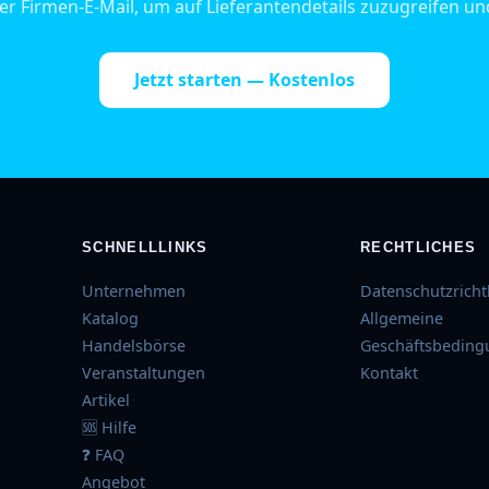
hrer Firmen-E-Mail, um auf Lieferantendetails zuzugreifen u
Jetzt starten — Kostenlos
SCHNELLLINKS
RECHTLICHES
Unternehmen
Datenschutzrichtl
Katalog
Allgemeine
Handelsbörse
Geschäftsbedin
Veranstaltungen
Kontakt
Artikel
🆘 Hilfe
❓ FAQ
Angebot