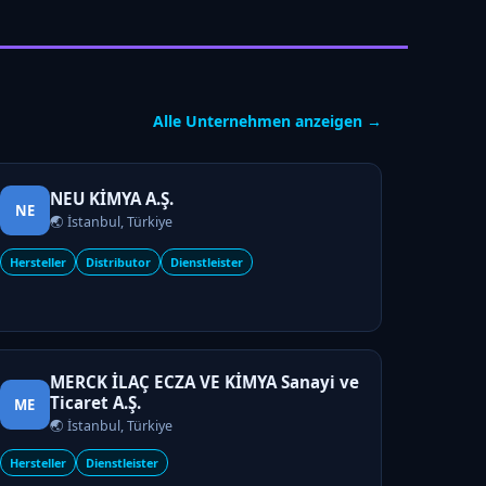
Alle Unternehmen anzeigen →
NEU KİMYA A.Ş.
NE
🌏 İstanbul, Türkiye
Hersteller
Distributor
Dienstleister
MERCK İLAÇ ECZA VE KİMYA Sanayi ve
Ticaret A.Ş.
ME
🌏 İstanbul, Türkiye
Hersteller
Dienstleister