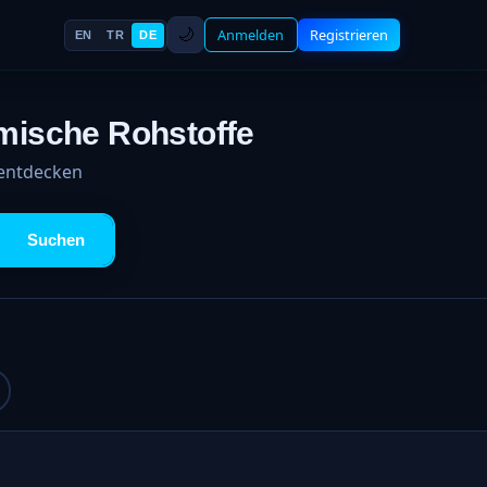
🌙
Anmelden
Registrieren
EN
TR
DE
mische Rohstoffe
 entdecken
Suchen