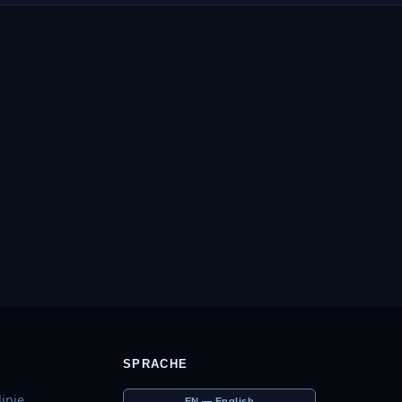
SPRACHE
inie
EN — English