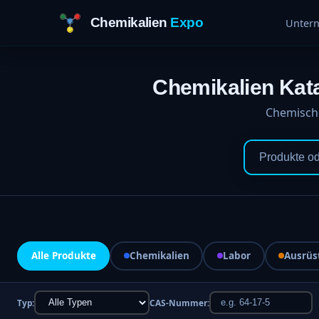
Chemikalien
Expo
Unter
Chemikalien Kat
Chemische
Alle Produkte
Chemikalien
Labor
Ausrüs
Typ:
CAS-Nummer: