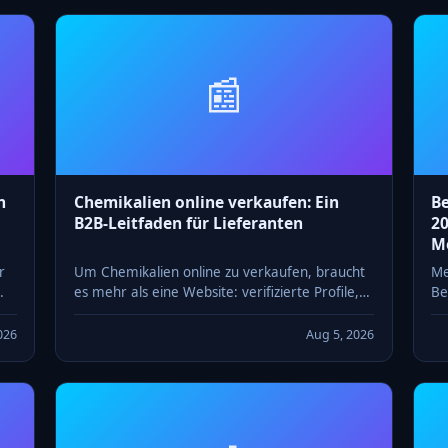
📰
n
Chemikalien online verkaufen: Ein
B
B2B-Leitfaden für Lieferanten
20
M
r
Um Chemikalien online zu verkaufen, braucht
Me
es mehr als eine Website: verifizierte Profile,
Be
gs
vollständige Produktdaten, SDS auf Anfrage
im
und einen Handelskanal.
20
026
Aug 5, 2026