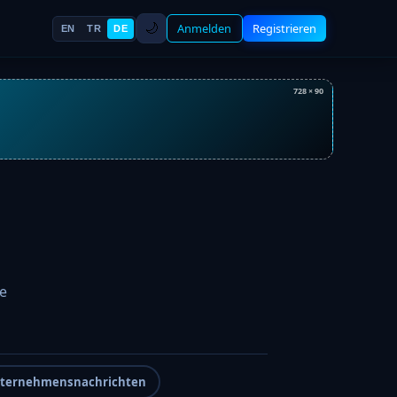
🌙
Anmelden
Registrieren
EN
TR
DE
728 × 90
ie
ternehmensnachrichten