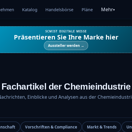
Mehr
nehmen
Katalog
Handelsbörse
Pläne
▾
SCMIST DIGITALE MESSE
Präsentieren Sie Ihre Marke hier
Aussteller werden →
Fachartikel der Chemieindustrie
achrichten, Einblicke und Analysen aus der Chemieindustr
enschaft
Vorschriften & Compliance
Markt & Trends
Un