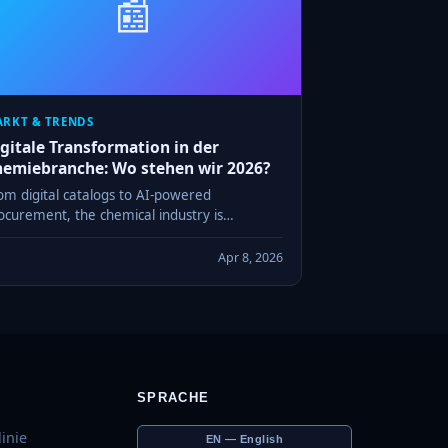
📰
RKT & TRENDS
gitale Transformation in der
hemiebranche: Wo stehen wir 2026?
om digital catalogs to AI-powered
ocurement, the chemical industry is
dergoing a fundamental shift in how buyers
d sellers find each other and do business.
Apr 8, 2026
SPRACHE
inie
EN — English