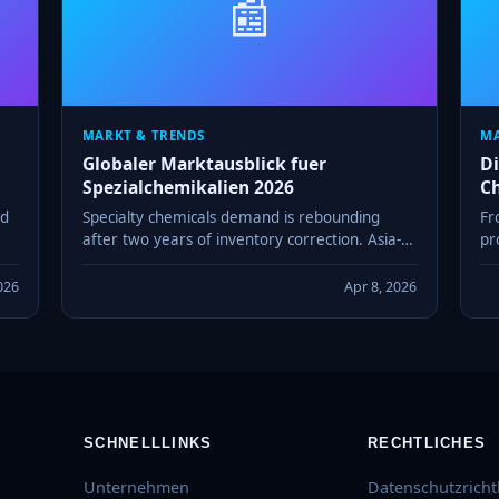
📰
MARKT & TRENDS
MA
Globaler Marktausblick fuer
Di
Spezialchemikalien 2026
C
ed
Specialty chemicals demand is rebounding
Fr
after two years of inventory correction. Asia-
pr
Pacific leads growth while European producers
un
face margin pressure from energy costs.
an
026
Apr 8, 2026
SCHNELLLINKS
RECHTLICHES
Unternehmen
Datenschutzrichtl