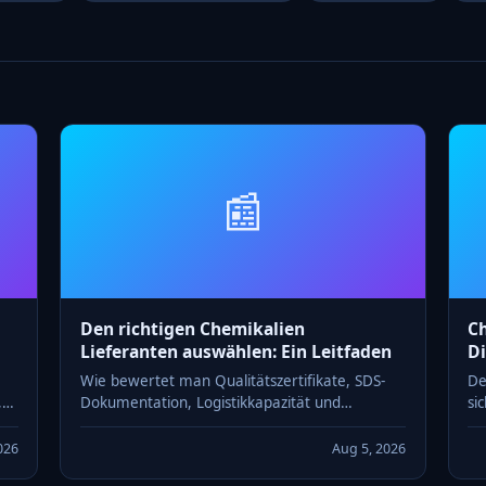
📰
Den richtigen Chemikalien
Ch
Lieferanten auswählen: Ein Leitfaden
Di
Wie bewertet man Qualitätszertifikate, SDS-
De
,1
Dokumentation, Logistikkapazität und
si
s
Preisstabilität bei der Auswahl eines
Li
Chemikalien Lieferanten? Ein Praxisleitfaden.
RE
026
Aug 5, 2026