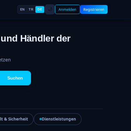
🌙
Anmelden
Registrieren
EN
TR
DE
 und Händler der
etzen
Suchen
t & Sicherheit
Dienstleistungen