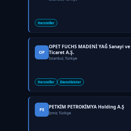
Hersteller
OPET FUCHS MADENİ YAĞ Sanayi ve
Ticaret A.Ş.
OP
İstanbul, Türkiye
Hersteller
Dienstleister
PETKİM PETROKİMYA Holding A.Ş
PE
İzmir, Türkiye