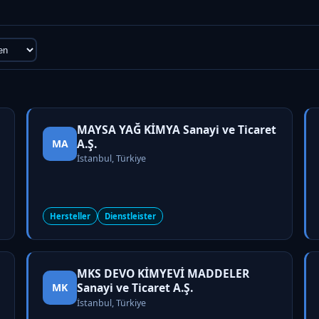
MAYSA YAĞ KİMYA Sanayi ve Ticaret
A.Ş.
MA
İstanbul, Türkiye
Hersteller
Dienstleister
MKS DEVO KİMYEVİ MADDELER
Sanayi ve Ticaret A.Ş.
MK
İstanbul, Türkiye