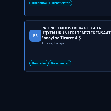
Distributor
Dienstleister
PROPAK ENDÜSTRİ KAĞIT GIDA
HİJYEN ÜRÜNLERİ TEMİZLİK İNŞAAT
PR
Sanayi ve Ticaret A.Ş..
Antalya, Türkiye
Hersteller
Dienstleister