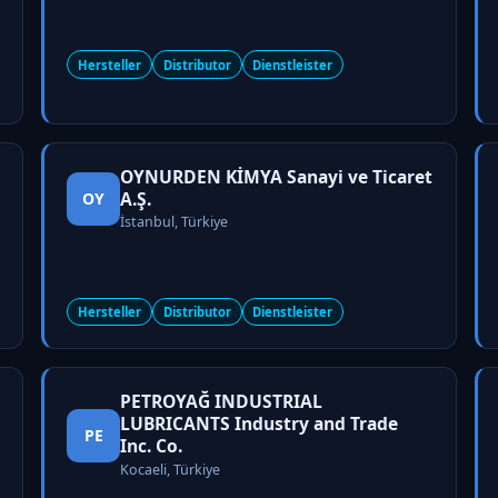
Hersteller
Distributor
Dienstleister
OYNURDEN KİMYA Sanayi ve Ticaret
A.Ş.
OY
İstanbul, Türkiye
Hersteller
Distributor
Dienstleister
PETROYAĞ INDUSTRIAL
LUBRICANTS Industry and Trade
PE
Inc. Co.
Kocaeli, Türkiye