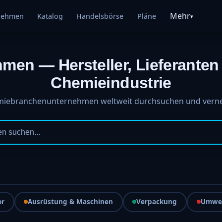
Mehr
nehmen
Katalog
Handelsbörse
Pläne
▾
en — Hersteller, Lieferanten
Chemieindustrie
iebranchenunternehmen weltweit durchsuchen und vern
or
Ausrüstung & Maschinen
Verpackung
Umwel