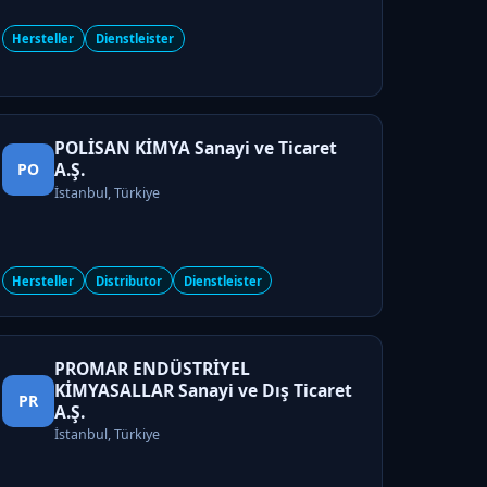
Hersteller
Dienstleister
POLİSAN KİMYA Sanayi ve Ticaret
A.Ş.
PO
İstanbul, Türkiye
Hersteller
Distributor
Dienstleister
PROMAR ENDÜSTRİYEL
KİMYASALLAR Sanayi ve Dış Ticaret
PR
A.Ş.
İstanbul, Türkiye