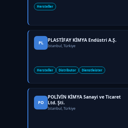
Hersteller
PLASTİFAY KİMYA Endüstri A.Ş.
PL
İstanbul, Türkiye
Hersteller
Distributor
Dienstleister
POLİVİN KİMYA Sanayi ve Ticaret
Ltd. Şti.
PO
İstanbul, Türkiye