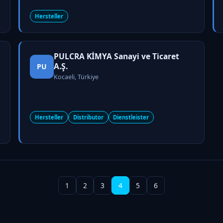
Hersteller
PULCRA KİMYA Sanayi ve Ticaret
A.Ş.
PU
Kocaeli, Türkiye
Hersteller
Distributor
Dienstleister
1
2
3
4
5
6