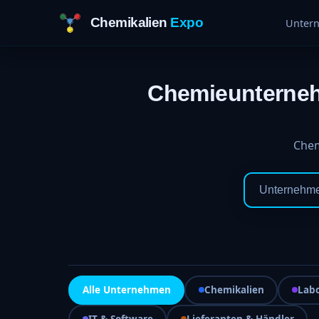
Chemikalien
Expo
Unter
Chemieunternehm
Chem
Alle Unternehmen
Chemikalien
Lab
IT & Software
Lieferanten & Händler