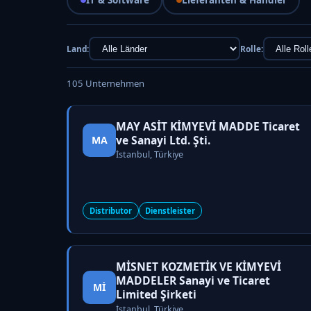
Land:
Rolle:
105 Unternehmen
MAY ASİT KİMYEVİ MADDE Ticaret
ve Sanayi Ltd. Şti.
MA
İstanbul, Türkiye
Distributor
Dienstleister
MİSNET KOZMETİK VE KİMYEVİ
MADDELER Sanayi ve Ticaret
Mİ
Limited Şirketi
İstanbul, Türkiye