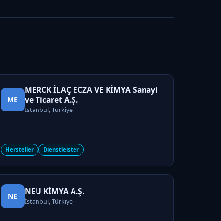
MERCK İLAÇ ECZA VE KİMYA Sanayi
ve Ticaret A.Ş.
ME
İstanbul, Türkiye
Hersteller
Dienstleister
NEU KİMYA A.Ş.
NE
İstanbul, Türkiye