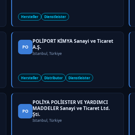
Hersteller
Dienstleister
POLİPORT KİMYA Sanayi ve Ticaret
A.Ş.
PO
İstanbul, Türkiye
Hersteller
Distributor
Dienstleister
POLİYA POLİESTER VE YARDIMCI
MADDELER Sanayi ve Ticaret Ltd.
PO
Şti.
İstanbul, Türkiye