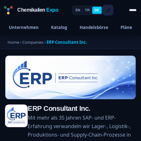
Chemikalien
Expo
🌙
EN
TR
DE
Unternehmen
Katalog
Handelsbörse
Pläne
Home
›
Companies
›
ERP Consultant Inc.
ERP Consultant Inc.
Mit mehr als 35 Jahren SAP- und ERP-
Erfahrung verwandeln wir Lager-, Logistik-,
Produktions- und Supply-Chain-Prozesse in